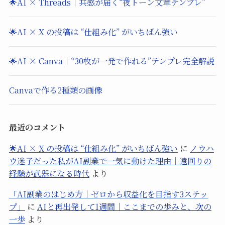
🌟AI × Threads｜共感が届く“夜トーン文章テンプレ”
🌟AI × X の投稿は “仕組み化” がいちばん強い
🌟AI × Canva｜“30枚が一発で作れる”テンプレ完全解説
Canvaで作る2種類の画像
最近のコメント
🌟AI × X の投稿は “仕組み化” がいちばん強い
に
ノウハ
ウ迷子だった私がAI副業で一気に動けた理由｜遠回りの
経験が武器になる時代
より
「AI副業のはじめ方｜ゼロから収益化を目指す3ステッ
プ」
に
AIと再出発して1週間｜ここまでの歩みと、次の
一歩
より