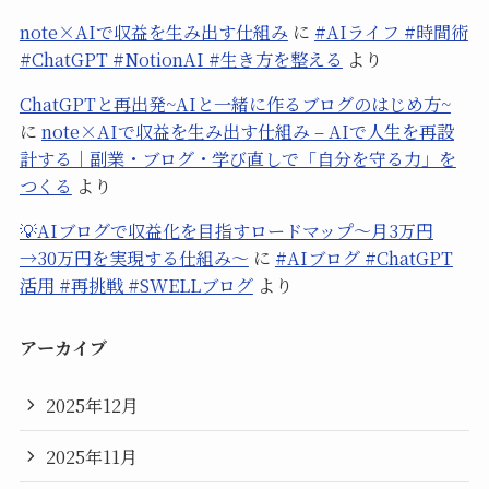
note×AIで収益を生み出す仕組み
に
#AIライフ #時間術
#ChatGPT #NotionAI #生き方を整える
より
ChatGPTと再出発~AIと一緒に作るブログのはじめ方~
に
note×AIで収益を生み出す仕組み – AIで人生を再設
計する｜副業・ブログ・学び直しで「自分を守る力」を
つくる
より
💡AIブログで収益化を目指すロードマップ〜月3万円
→30万円を実現する仕組み〜
に
#AIブログ #ChatGPT
活用 #再挑戦 #SWELLブログ
より
アーカイブ
2025年12月
2025年11月